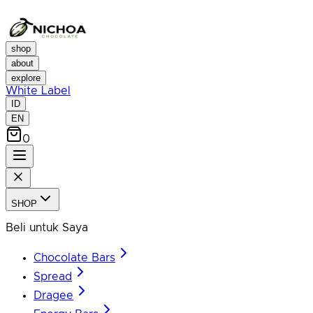
shop
about
explore
White Label
ID
EN
0
SHOP
Beli untuk Saya
Chocolate Bars
Spread
Dragee